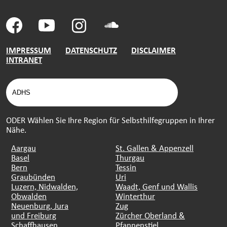
IMPRESSUM
DATENSCHUTZ
DISCLAIMER
INTRANET
ODER Wählen Sie Ihre Region für Selbsthilfegruppen in Ihrer
Nähe.
Aargau
St. Gallen & Appenzell
Basel
Thurgau
Bern
Tessin
Graubünden
Uri
Luzern, Nidwalden,
Waadt, Genf und Wallis
Obwalden
Winterthur
Neuenburg, Jura
Zug
und Freiburg
Zürcher Oberland &
Schaffhausen
Pfannenstiel