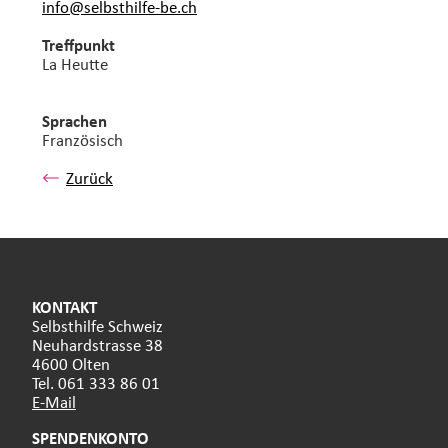
info@selbsthilfe-be.
ch
Treffpunkt
La Heutte
Sprachen
Französisch
Zurück
KONTAKT
Selbsthilfe Schweiz
Neuhardstrasse 38
4600 Olten
Tel. 061 333 86 01
E-Mail
SPENDENKONTO