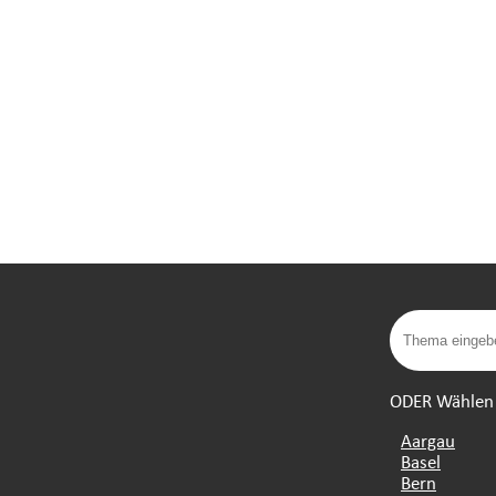
ODER Wählen S
Aargau
Basel
Bern