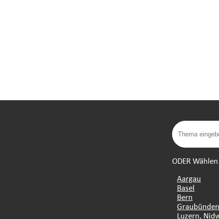
ODER Wählen S
Aargau
Basel
Bern
Graubünde
Luzern, Nid