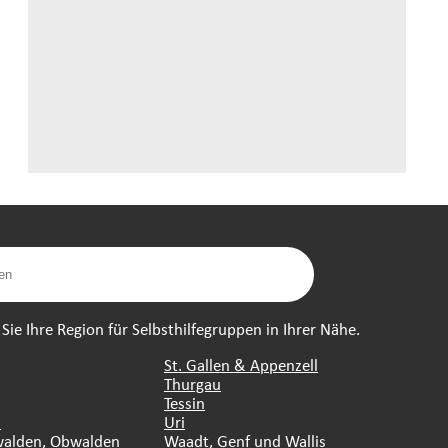
ie Ihre Region für Selbsthilfegruppen in Ihrer Nähe.
St. Gallen & Appenzell
Thurgau
Tessin
n
Uri
walden, Obwalden
Waadt, Genf und Wallis