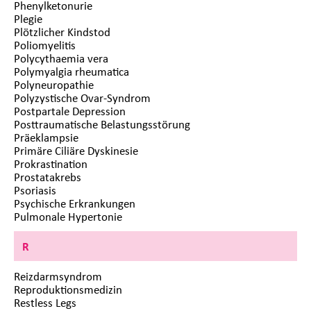
Phenylketonurie
Plegie
Plötzlicher Kindstod
Poliomyelitis
Polycythaemia vera
Polymyalgia rheumatica
Polyneuropathie
Polyzystische Ovar-Syndrom
Postpartale Depression
Posttraumatische Belastungsstörung
Präeklampsie
Primäre Ciliäre Dyskinesie
Prokrastination
Prostatakrebs
Psoriasis
Psychische Erkrankungen
Pulmonale Hypertonie
R
Reizdarmsyndrom
Reproduktionsmedizin
Restless Legs