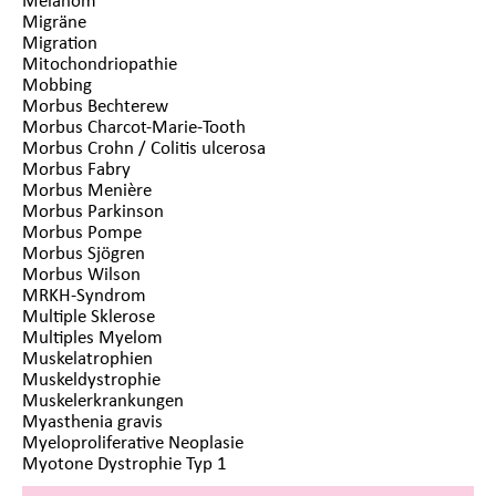
Migräne
Migration
Mitochondriopathie
Mobbing
Morbus Bechterew
Morbus Charcot-Marie-Tooth
Morbus Crohn / Colitis ulcerosa
Morbus Fabry
Morbus Menière
Morbus Parkinson
Morbus Pompe
Morbus Sjögren
Morbus Wilson
MRKH-Syndrom
Multiple Sklerose
Multiples Myelom
Muskelatrophien
Muskeldystrophie
Muskelerkrankungen
Myasthenia gravis
Myeloproliferative Neoplasie
Myotone Dystrophie Typ 1