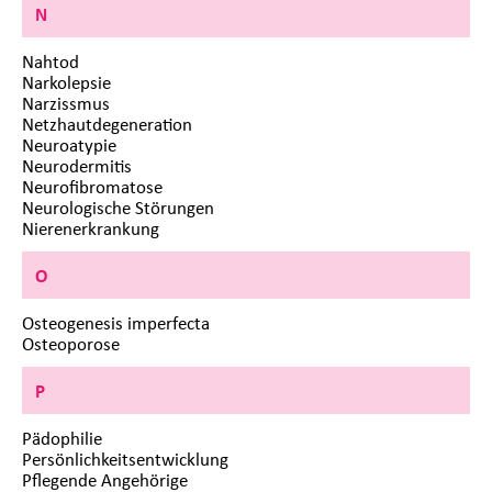
N
Nahtod
Narkolepsie
Narzissmus
Netzhautdegeneration
Neuroatypie
Neurodermitis
Neurofibromatose
Neurologische Störungen
Nierenerkrankung
O
Osteogenesis imperfecta
Osteoporose
P
Pädophilie
Persönlichkeitsentwicklung
Pflegende Angehörige