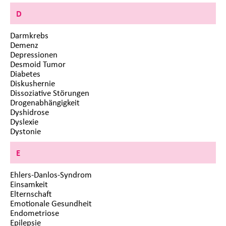
D
Darmkrebs
Demenz
Depressionen
Desmoid Tumor
Diabetes
Diskushernie
Dissoziative Störungen
Drogenabhängigkeit
Dyshidrose
Dyslexie
Dystonie
E
Ehlers-Danlos-Syndrom
Einsamkeit
Elternschaft
Emotionale Gesundheit
Endometriose
Epilepsie