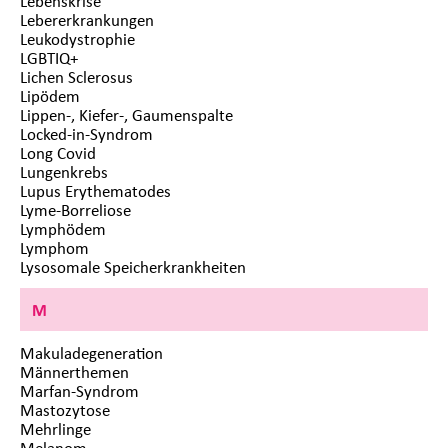
Lebenskrise
Lebererkrankungen
Leukodystrophie
LGBTIQ+
Lichen Sclerosus
Lipödem
Lippen-, Kiefer-, Gaumenspalte
Locked-in-Syndrom
Long Covid
Lungenkrebs
Lupus Erythematodes
Lyme-Borreliose
Lymphödem
Lymphom
Lysosomale Speicherkrankheiten
M
Makuladegeneration
Männerthemen
Marfan-Syndrom
Mastozytose
Mehrlinge
Melanom