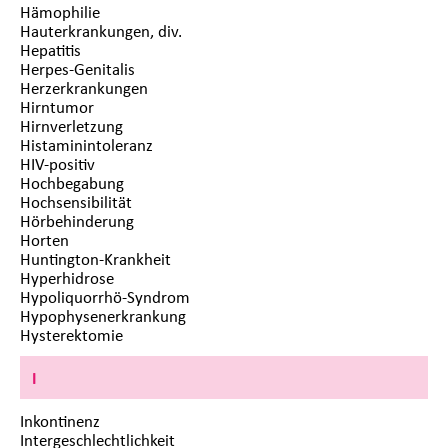
Hämophilie
Hauterkrankungen, div.
Hepatitis
Herpes-Genitalis
Herzerkrankungen
Hirntumor
Hirnverletzung
Histaminintoleranz
HIV-positiv
Hochbegabung
Hochsensibilität
Hörbehinderung
Horten
Huntington-Krankheit
Hyperhidrose
Hypoliquorrhö-Syndrom
Hypophysenerkrankung
Hysterektomie
I
Inkontinenz
Intergeschlechtlichkeit