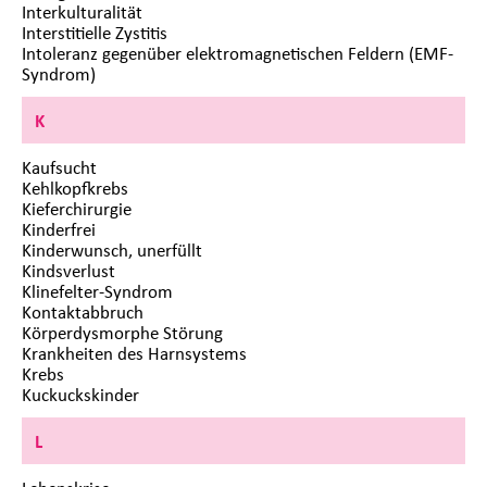
Interkulturalität
Interstitielle Zystitis
Intoleranz gegenüber elektromagnetischen Feldern (EMF-
Syndrom)
K
Kaufsucht
Kehlkopfkrebs
Kieferchirurgie
Kinderfrei
Kinderwunsch, unerfüllt
Kindsverlust
Klinefelter-Syndrom
Kontaktabbruch
Körperdysmorphe Störung
Krankheiten des Harnsystems
Krebs
Kuckuckskinder
L