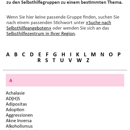
zu den Selbsthilfegruppen zu einem bestimmten Thema.
Wenn Sie hier keine passende Gruppe finden, suchen Sie
nach einem passenden Stichwort unter
«Suche nach
Selbsthilfeangeboten»
oder wenden Sie sich an das
Selbsthilfezentrum in Ihrer Region
.
A
B
C
D
E
F
G
H
I
K
L
M
N
O
P
R
S
T
U
V
W
Z
A
Achalasie
AD(H)S
Adipositas
Adoption
Aggressionen
Akne Inversa
Alkoholismus