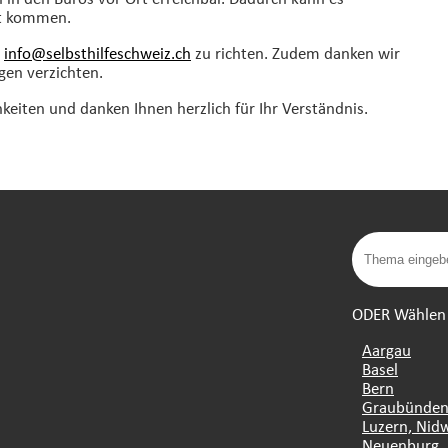
it kommen.
n
info@selbsthilfeschweiz.
ch
zu richten. Zudem danken wir
gen verzichten.
eiten und danken Ihnen herzlich für Ihr Verständnis.
ODER Wählen S
Aargau
Basel
Bern
Graubünde
Luzern, Nid
Neuenburg, 