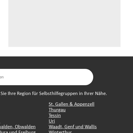
ie Ihre Region für Selbsthilfegruppen in Ihrer Nähe.
St. Gallen & Appenzell
Thurgau
Tessin
n
Uri
walden, Obwalden
Waadt, Genf und Wallis
Jura und Freiburg
Winterthur