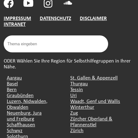
IMPRESSUM
DATENSCHUTZ
DISCLAIMER
INTRANET
ODER Wählen Sie Ihre Region für Selbsthilfegruppen in Ihrer
Nähe.
Aargau
St. Gallen & Appenzell
Basel
Thurgau
Bern
Tessin
Graubünden
Uri
Luzern, Nidwalden,
Waadt, Genf und Wallis
Obwalden
Winterthur
Neuenburg, Jura
Zug
und Freiburg
Zürcher Oberland &
Schaffhausen
Pfannenstiel
Schwyz
Zürich
Solothurn