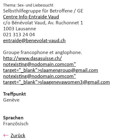
Thema: Sex- und Liebessucht
Selbsthilfegruppe
für Betroffene / GE
Centre Info-Entraide Vaud
c/o Bénévolat Vaud, Av. Ruchonnet 1
1003 Lausanne
021 313 24 04
entraide@benevolat-vaud.
ch
Groupe francophone et anglophone.
http://www.dasasuisse.ch/
notexisting@nodomain.comcom"
target="_blank">slaamengroup@gmail.
com
notexisting@nodomain.comcom"
target="_blank">slaagenevawomen3@gmail.
com
Treffpunkt
Genève
Sprachen
Französisch
Zurück