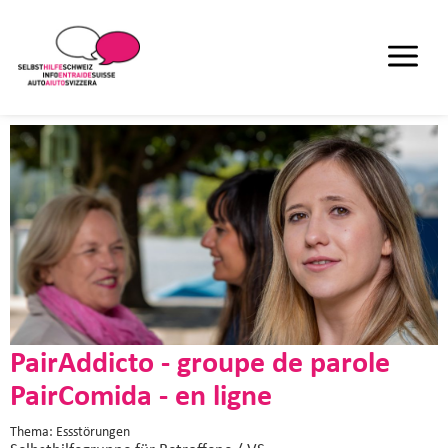
PairAddicto - groupe de parole
PairComida - en ligne
Thema: Essstörungen