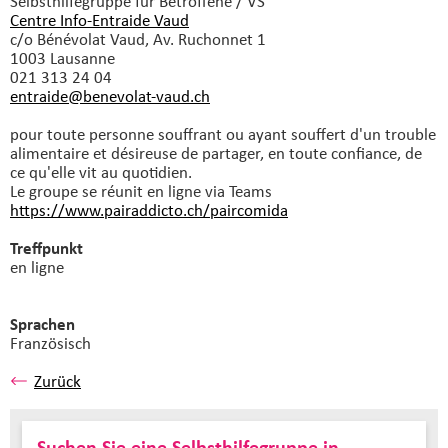
Selbsthilfegruppe
für Betroffene / VS
Centre Info-Entraide Vaud
c/o Bénévolat Vaud, Av. Ruchonnet 1
1003 Lausanne
021 313 24 04
entraide@benevolat-vaud.
ch
pour toute personne souffrant ou ayant souffert d'un trouble
alimentaire et désireuse de partager, en toute confiance, de
ce qu'elle vit au quotidien.
Le groupe se réunit en ligne via Teams
https://www.pairaddicto.ch/paircomida
Treffpunkt
en ligne
Sprachen
Französisch
Zurück
Suchen Sie eine Selbsthilfegruppe in