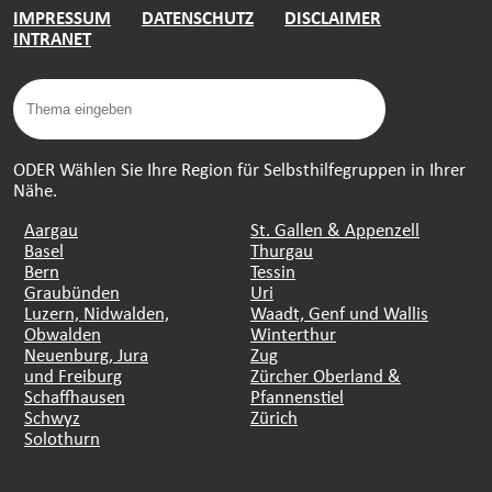
IMPRESSUM
DATENSCHUTZ
DISCLAIMER
INTRANET
ODER Wählen Sie Ihre Region für Selbsthilfegruppen in Ihrer
Nähe.
Aargau
St. Gallen & Appenzell
Basel
Thurgau
Bern
Tessin
Graubünden
Uri
Luzern, Nidwalden,
Waadt, Genf und Wallis
Obwalden
Winterthur
Neuenburg, Jura
Zug
und Freiburg
Zürcher Oberland &
Schaffhausen
Pfannenstiel
Schwyz
Zürich
Solothurn