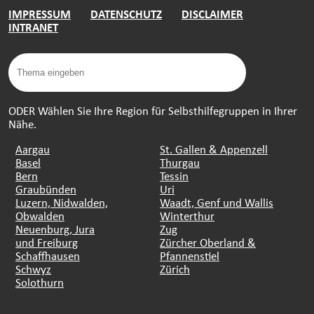
IMPRESSUM
DATENSCHUTZ
DISCLAIMER
INTRANET
ODER Wählen Sie Ihre Region für Selbsthilfegruppen in Ihrer
Nähe.
Aargau
St. Gallen & Appenzell
Basel
Thurgau
Bern
Tessin
Graubünden
Uri
Luzern, Nidwalden,
Waadt, Genf und Wallis
Obwalden
Winterthur
Neuenburg, Jura
Zug
und Freiburg
Zürcher Oberland &
Schaffhausen
Pfannenstiel
Schwyz
Zürich
Solothurn