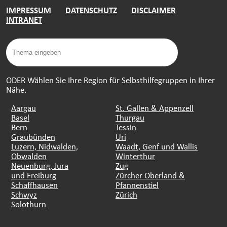
IMPRESSUM
DATENSCHUTZ
DISCLAIMER
INTRANET
ODER Wählen Sie Ihre Region für Selbsthilfegruppen in Ihrer
Nähe.
Aargau
St. Gallen & Appenzell
Basel
Thurgau
Bern
Tessin
Graubünden
Uri
Luzern, Nidwalden,
Waadt, Genf und Wallis
Obwalden
Winterthur
Neuenburg, Jura
Zug
und Freiburg
Zürcher Oberland &
Schaffhausen
Pfannenstiel
Schwyz
Zürich
Solothurn