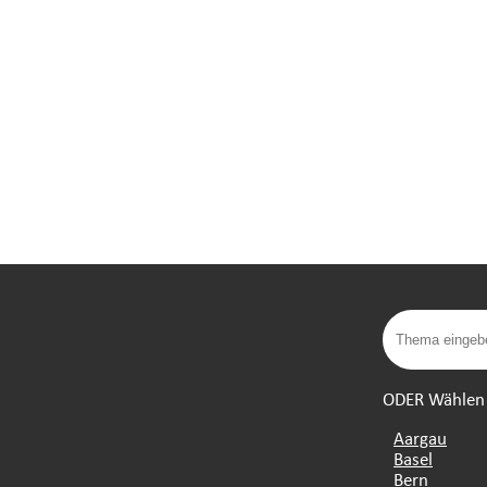
ODER Wählen S
Aargau
Basel
Bern