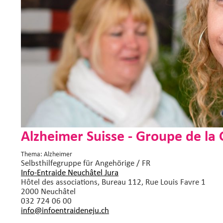
Alzheimer Suisse - Groupe de la 
Thema: Alzheimer
Selbsthilfegruppe
für Angehörige / FR
Info-Entraide Neuchâtel Jura
Hôtel des associations, Bureau 112, Rue Louis Favre 1
2000 Neuchâtel
032 724 06 00
info@infoentraideneju.
ch