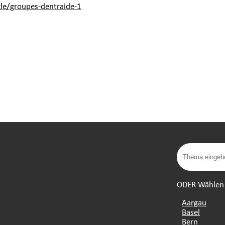
cle/groupes-dentraide-1
ODER Wählen S
Aargau
Basel
Bern