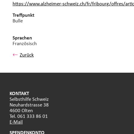
https://www.alzheimer-schweiz.ch/fr/fribourg/offres/arti
Treffpunkt
Bulle
Sprachen
Französisch
Zurück
KONTAKT
Selbsthilfe Schweiz
Neuhardstrasse 38
4600 Olten
Tel. 061 333 86 01
E-Mail
SPENDENKONTO