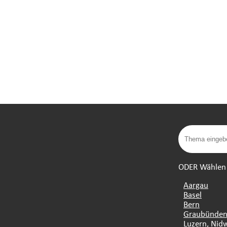
ODER Wählen S
Aargau
Basel
Bern
Graubünde
Luzern, Nid