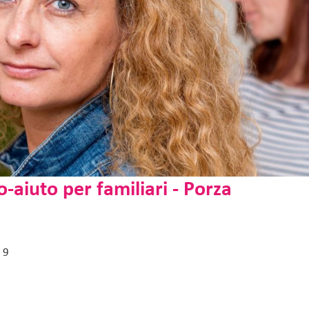
-aiuto per familiari - Porza
 9