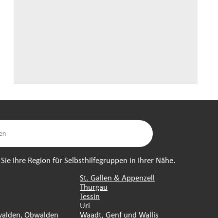
ie Ihre Region für Selbsthilfegruppen in Ihrer Nähe.
St. Gallen & Appenzell
Thurgau
Tessin
n
Uri
walden, Obwalden
Waadt, Genf und Wallis