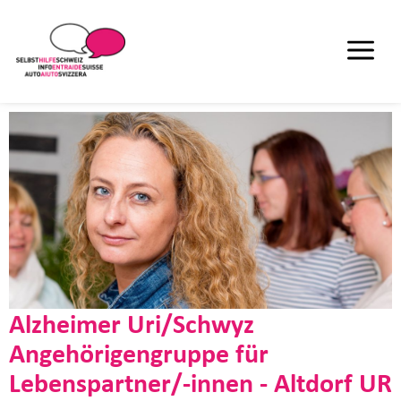
Alzheimer Uri/Schwyz
Angehörigengruppe für
Lebenspartner/-innen - Altdorf UR