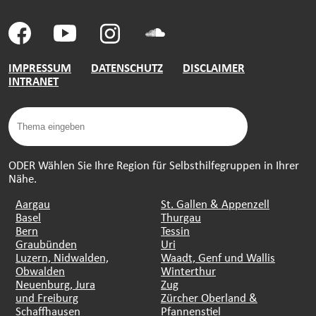
IMPRESSUM
DATENSCHUTZ
DISCLAIMER
INTRANET
ODER Wählen Sie Ihre Region für Selbsthilfegruppen in Ihrer
Nähe.
Aargau
St. Gallen & Appenzell
Basel
Thurgau
Bern
Tessin
Graubünden
Uri
Luzern, Nidwalden,
Waadt, Genf und Wallis
Obwalden
Winterthur
Neuenburg, Jura
Zug
und Freiburg
Zürcher Oberland &
Schaffhausen
Pfannenstiel