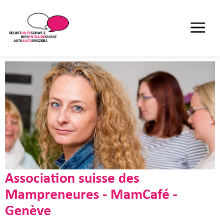
Association suisse des
Mampreneures - MamCafé -
Genève