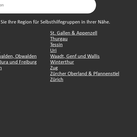
ie Ihre Region für Selbsthilfegruppen in Ihrer Nähe.
St. Gallen & Appenzell
Thurgau
Tessin
n
Uri
walden, Obwalden
Waadt, Genf und Wallis
Jura und Freiburg
Winterthur
n
Zug
Zürcher Oberland & Pfannenstiel
Zürich