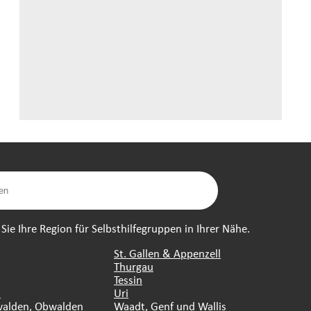
ie Ihre Region für Selbsthilfegruppen in Ihrer Nähe.
St. Gallen & Appenzell
Thurgau
Tessin
n
Uri
walden, Obwalden
Waadt, Genf und Wallis