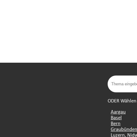
ODER Wählen S
Aargau
Basel
Bern
Graubünde
Luzern, Nid