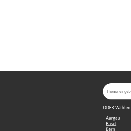
ODER Wählen S
Aargau
Basel
Bern