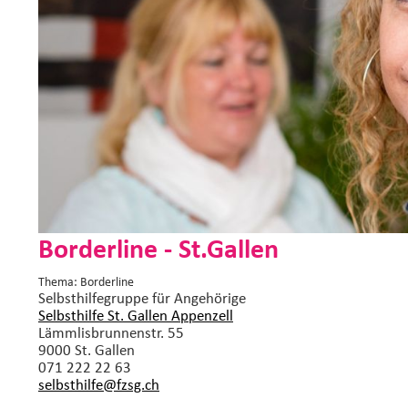
Borderline - St.Gallen
Thema: Borderline
Selbsthilfegruppe
für Angehörige
Selbsthilfe St. Gallen Appenzell
Lämmlisbrunnenstr. 55
9000 St. Gallen
071 222 22 63
selbsthilfe@fzsg.
ch