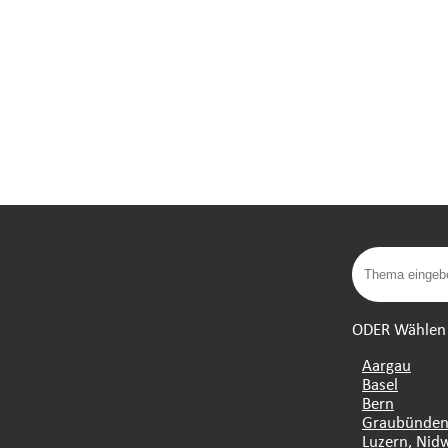
ODER Wählen S
Aargau
Basel
Bern
Graubünde
Luzern, Nid