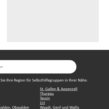
ie Ihre Region für Selbsthilfegruppen in Ihrer Nähe.
St. Gallen & Appenzell
Thurgau
Tessin
n
Uri
walden, Obwalden
Waadt, Genf und Wallis