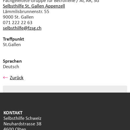
Fachgeleitete Gruppe
für Betroffene / AI, AR, SG
Selbsthilfe St. Gallen Appenzell
Lämmlisbrunnenstr. 55
9000 St. Gallen
071 222 22 63
selbsthilfe@fzsg.
ch
Treffpunkt
St.Gallen
Sprachen
Deutsch
Zurück
KONTAKT
Selbsthilfe Schweiz
Neuhardstrasse 38
4600 Olten