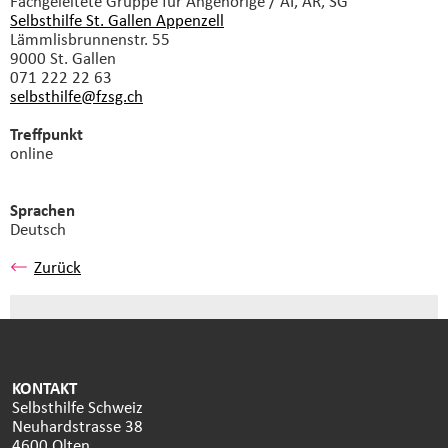
Fachgeleitete Gruppe
für Angehörige / AI, AR, SG
Selbsthilfe St. Gallen Appenzell
Lämmlisbrunnenstr. 55
9000 St. Gallen
071 222 22 63
selbsthilfe@fzsg.
ch
Treffpunkt
online
Sprachen
Deutsch
Zurück
KONTAKT
Selbsthilfe Schweiz
Neuhardstrasse 38
4600 Olten