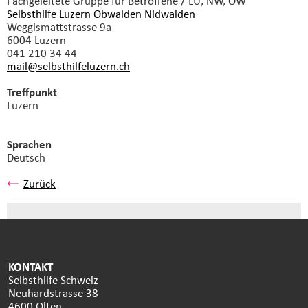
Fachgeleitete Gruppe
für Betroffene / LU, NW, OW
Selbsthilfe Luzern Obwalden Nidwalden
Weggismattstrasse 9a
6004 Luzern
041 210 34 44
mail@selbsthilfeluzern.
ch
Treffpunkt
Luzern
Sprachen
Deutsch
Zurück
KONTAKT
Selbsthilfe Schweiz
Neuhardstrasse 38
4600 Olten