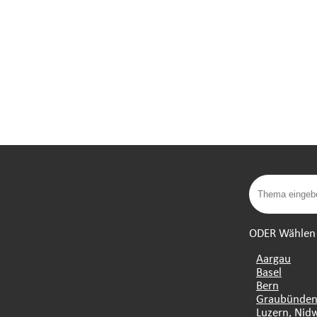
ODER Wählen S
Aargau
Basel
Bern
Graubünde
Luzern, Nid