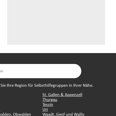
ie Ihre Region für Selbsthilfegruppen in Ihrer Nähe.
St. Gallen & Appenzell
Thurgau
Tessin
n
Uri
walden, Obwalden
Waadt, Genf und Wallis