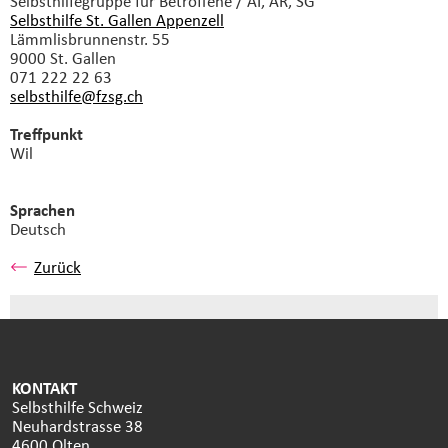
Selbsthilfegruppe
für Betroffene / AI, AR, SG
Selbsthilfe St. Gallen Appenzell
Lämmlisbrunnenstr. 55
9000 St. Gallen
071 222 22 63
selbsthilfe@fzsg.
ch
Treffpunkt
Wil
Sprachen
Deutsch
Zurück
KONTAKT
Selbsthilfe Schweiz
Neuhardstrasse 38
4600 Olten