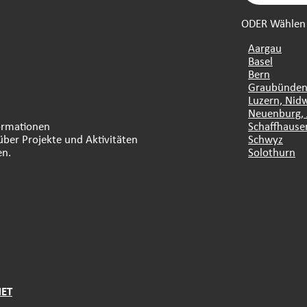
ODER Wählen S
Aargau
Basel
Bern
Graubünde
Luzern, Nid
Neuenburg, 
formationen
Schaffhause
über Projekte und Aktivitäten
Schwyz
en.
Solothurn
NET