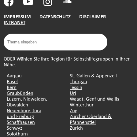
IMPRESSUM
DATENSCHUTZ
DISCLAIMER
INTRANET
ODER Wählen Sie Ihre Region für Selbsthilfegruppen in Ihrer
Nähe.
Aargau
St. Gallen & Appenzell
Basel
Thurgau
Bern
Tessin
Graubünden
Uri
Luzern, Nidwalden,
Waadt, Genf und Wallis
Obwalden
Winterthur
Neuenburg, Jura
Zug
und Freiburg
Zürcher Oberland &
Schaffhausen
Pfannenstiel
Schwyz
Zürich
Solothurn