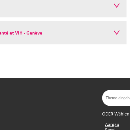
anté et VIH - Genève
ODER Wählen S
Aargau
Basel