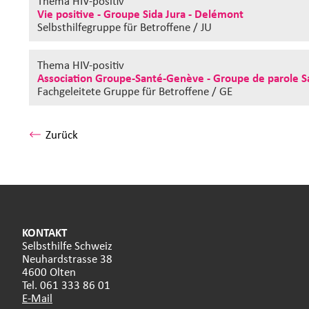
Thema HIV-positiv
Vie positive - Groupe Sida Jura - Delémont
Selbsthilfegruppe
für Betroffene / JU
Thema HIV-positiv
Association Groupe-Santé-Genève - Groupe de parole S
Fachgeleitete Gruppe
für Betroffene / GE
Zurück
KONTAKT
Selbsthilfe Schweiz
Neuhardstrasse 38
4600 Olten
Tel. 061 333 86 01
E-Mail