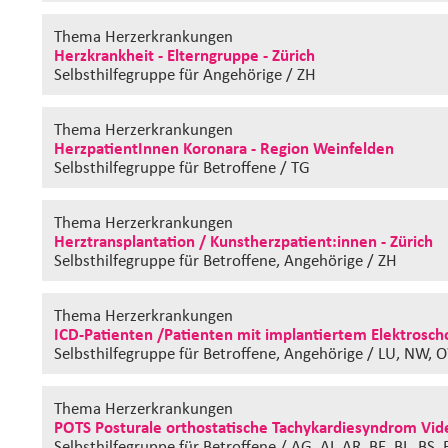
Thema Herzerkrankungen
Herzkrankheit - Elterngruppe - Zürich
Selbsthilfegruppe
für Angehörige / ZH
Thema Herzerkrankungen
HerzpatientInnen Koronara - Region Weinfelden
Selbsthilfegruppe
für Betroffene / TG
Thema Herzerkrankungen
Herztransplantation / Kunstherzpatient:innen - Zürich
Selbsthilfegruppe
für Betroffene, Angehörige / ZH
Thema Herzerkrankungen
ICD-Patienten /Patienten mit implantiertem Elektrosch
Selbsthilfegruppe
für Betroffene, Angehörige / LU, NW, 
Thema Herzerkrankungen
POTS Posturale orthostatische Tachykardiesyndrom Vide
Selbsthilfegruppe
für Betroffene / AG, AI, AR, BE, BL, BS,