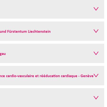
z und Fürstentum Liechtenstein
rgau
ce cardio-vasculaire et rééducation cardiaque - Genève