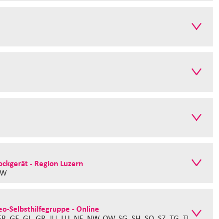
ockgerät - Region Luzern
OW
o-Selbsthilfegruppe - Online
 FR, GE, GL, GR, JU, LU, NE, NW, OW, SG, SH, SO, SZ, TG, TI,