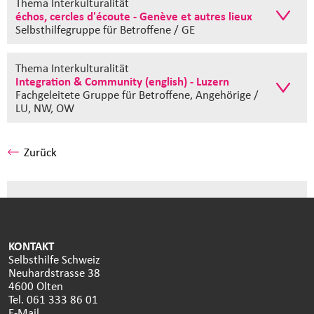
Thema Interkulturalität
échos, cercles d'écoute - Genève et autres lieux
Selbsthilfegruppe
für Betroffene / GE
Thema Interkulturalität
Integration & Community (english) - Luzern
Fachgeleitete Gruppe
für Betroffene, Angehörige /
LU, NW, OW
Zurück
KONTAKT
Selbsthilfe Schweiz
Neuhardstrasse 38
4600 Olten
Tel. 061 333 86 01
E-Mail