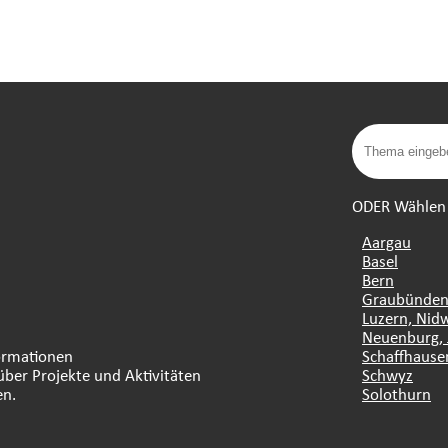
ODER Wählen S
Aargau
Basel
Bern
Graubünde
Luzern, Nid
Neuenburg, 
formationen
Schaffhause
über Projekte und Aktivitäten
Schwyz
en.
Solothurn