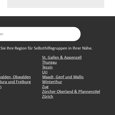
ie Ihre Region für Selbsthilfegruppen in Ihrer Nähe.
St. Gallen & Appenzell
Thurgau
Tessin
n
Uri
walden, Obwalden
Waadt, Genf und Wallis
Jura und Freiburg
Winterthur
n
Zug
Zürcher Oberland & Pfannenstiel
Zürich