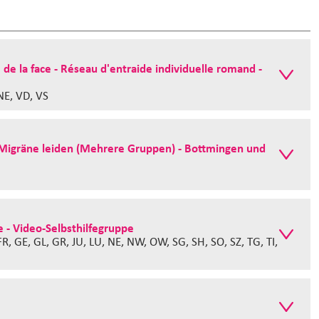
e de la face - Réseau d'entraide individuelle romand -
NE, VD, VS
Migräne leiden (Mehrere Gruppen) - Bottmingen und
e - Video-Selbsthilfegruppe
 FR, GE, GL, GR, JU, LU, NE, NW, OW, SG, SH, SO, SZ, TG, TI,