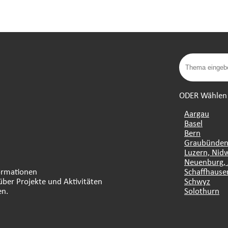
ODER Wählen S
Aargau
Basel
Bern
Graubünde
Luzern, Nid
Neuenburg, 
formationen
Schaffhause
über Projekte und Aktivitäten
Schwyz
en.
Solothurn