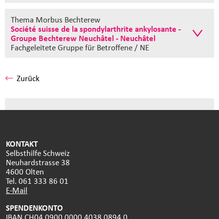
Thema Morbus Bechterew
Société suisse de la spondylarthrite ankylosante -
Groupe Bechterew Neuchâtel - Neuchâtel
Fachgeleitete Gruppe
für Betroffene / NE
Zurück
KONTAKT
Selbsthilfe Schweiz
Neuhardstrasse 38
4600 Olten
Tel. 061 333 86 01
E-Mail
SPENDENKONTO
IBAN CH04 0900 0000 4038 0894 0