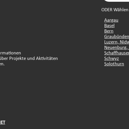
ODER Wählen S
Aargau
Basel
Bern
Graubünde
Luzern, Nid
Neuenburg, 
formationen
Schaffhause
über Projekte und Aktivitäten
Schwyz
en.
Solothurn
NET