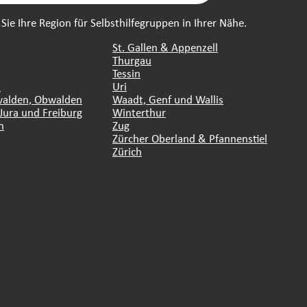
ie Ihre Region für Selbsthilfegruppen in Ihrer Nähe.
St. Gallen & Appenzell
Thurgau
Tessin
n
Uri
walden, Obwalden
Waadt, Genf und Wallis
Jura und Freiburg
Winterthur
n
Zug
Zürcher Oberland & Pfannenstiel
Zürich