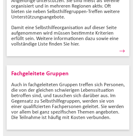
Angehörige unterstützen. Sie sind meist als Vereine
organisiert und in mehreren Regionen aktiv. Oft
bieten sie neben Selbsthilfegruppen-Treffen weitere
Unterstützungsangebote.
Damit eine Selbsthilfeorganisation auf dieser Seite
aufgenommen wird müssen bestimmte Kriterien
erfüllt sein. Weitere informationen dazu sowie eine
vollständige Liste finden Sie hier.
Fachgeleitete Gruppen
Auch in fachgeleiteten Gruppen treffen sich Personen,
die von der gleichen schwierigen Lebenssituation
betroffen sind, und tauschen sich darüber aus. Im
Gegensatz zu Selbsthilfegruppen, werden sie von
einer qualifizierten Fachpersonen geleitet. Sie werden
vor allem bei ganz spezifischen Themen angeboten.
Die Teilnahme ist häufig mit Kosten verbunden.