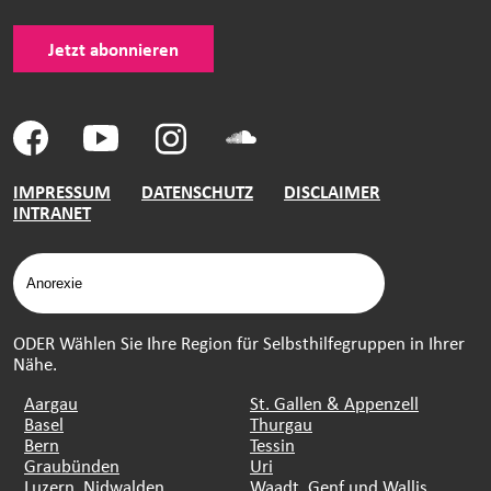
Jetzt abonnieren
IMPRESSUM
DATENSCHUTZ
DISCLAIMER
INTRANET
ODER Wählen Sie Ihre Region für Selbsthilfegruppen in Ihrer
Nähe.
Aargau
St. Gallen & Appenzell
Basel
Thurgau
Bern
Tessin
Graubünden
Uri
Luzern, Nidwalden,
Waadt, Genf und Wallis