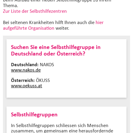
Thema.
Zur Liste der Selbsthilfezentren
Bei seltenen Krankheiten hilft Ihnen auch die
hier
aufgeführte Organisation
weiter.
Suchen Sie eine Selbsthilfegruppe in
Deutschland oder Österreich?
Deutschland:
NAKOS
www.nakos.de
Österreich:
ÖKUSS
www.oekuss.at
Selbsthilfegruppen
In Selbsthilfegruppen schliessen sich Menschen
zusammen, um gemeinsam eine herausfordernde