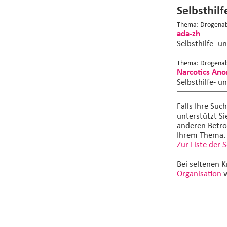
Selbsthil
Thema: Drogenab
ada-zh
Selbsthilfe- u
Thema: Drogenab
Narcotics An
Selbsthilfe- u
Falls Ihre Suc
unterstützt Si
anderen Betro
Ihrem Thema.
Zur Liste der 
Bei seltenen K
Organisation
w