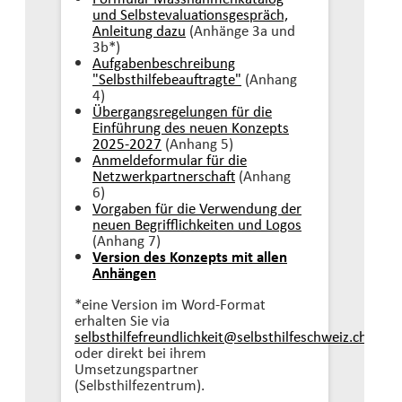
und Selbstevaluationsgespräch,
Anleitung dazu
(Anhänge 3a und
3b*)
Aufgabenbeschreibung
"Selbsthilfebeauftragte"
(Anhang
4)
Übergangsregelungen für die
Einführung des neuen Konzepts
2025-2027
(Anhang 5)
Anmeldeformular für die
Netzwerkpartnerschaft
(Anhang
6)
Vorgaben für die Verwendung der
neuen Begrifflichkeiten und Logos
(Anhang 7)
Version des Konzepts mit allen
Anhängen
*eine Version im Word-Format
erhalten Sie via
selbsthilfefreundlichkeit@selbsthilfeschweiz.
ch
oder direkt bei ihrem
Umsetzungspartner
(Selbsthilfezentrum).