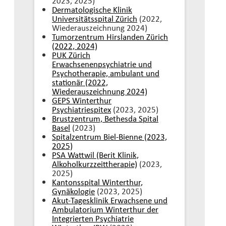
2023, 2025)
Dermatologische Klinik
Universitätsspital Zürich
(2022,
Wiederauszeichnung 2024)
Tumorzentrum Hirslanden Zürich
(2022, 2024)
PUK Zürich
Erwachsenenpsychiatrie und
Psychotherapie, ambulant und
stationär (2022,
Wiederauszeichnung 2024)
GEPS Winterthur
Psychiatriespitex
(2023, 2025)
Brustzentrum, Bethesda Spital
Basel
(2023)
Spitalzentrum Biel-Bienne (2023,
2025)
PSA Wattwil (Berit Klinik,
Alkoholkurzzeittherapie)
(2023,
2025)
Kantonsspital Winterthur,
Gynäkologie
(2023, 2025)
Akut-Tagesklinik Erwachsene und
Ambulatorium Winterthur der
Integrierten Psychiatrie