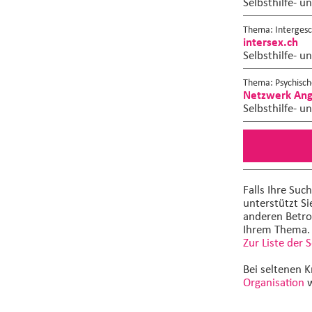
Selbsthilfe- u
Thema: Intergesch
intersex.ch
Selbsthilfe- u
Thema: Psychisch
Netzwerk Ange
Selbsthilfe- u
Falls Ihre Suc
unterstützt Si
anderen Betro
Ihrem Thema.
Zur Liste der 
Bei seltenen K
Organisation
w