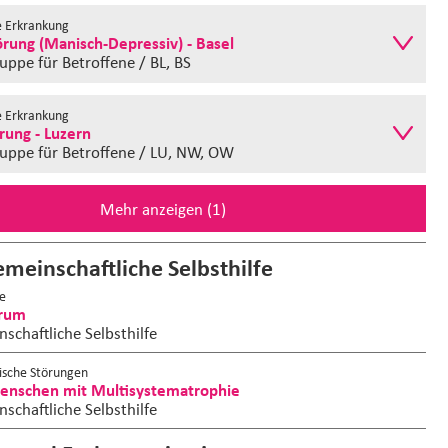
e Erkrankung
örung (Manisch-Depressiv) - Basel
ruppe
für Betroffene / BL, BS
e Erkrankung
rung - Luzern
ruppe
für Betroffene / LU, NW, OW
Mehr anzeigen (1)
emeinschaftliche Selbsthilfe
e
orum
nschaftliche Selbsthilfe
ische Störungen
nschen mit Multisystematrophie
nschaftliche Selbsthilfe