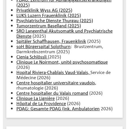
(2025)
Privatklinik Wyss AG (2025)
LUKS Luzern Frauenklinik (2025)
Psychiatrische Dienste Thurgau (2025)
Tumorzentrum Baselland (2025)
SRO Langenthal Akutsomatik und Psychiatrische
Dienste
(2025)
Spitäler Schaffhausen, Frauenklinik
(2025)
soH Bürgerspital Solothurn
: Brustzentrum,
Darmkrebszentrum (2025)
Cienia Schlössli
(2025)
Clinique Le Noirmont, unité psychosomatique
(2026)
Hopital Riviera-Chablais Vaud-Valais,
Service de
Médecine (2026)
Centre hospitalier universitaire vaudois,
rhumatologie (2026)
Centre hospitalier du Valais romand
(2026)
Clinique La Lignière
(2026)
Hôpital de La Providence
(2026)
PDAG: Gesamte PDAG (ink. Ambulatorien
2026)