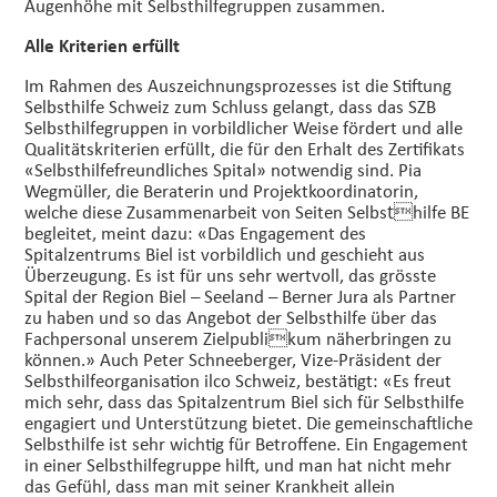
Augenhöhe mit Selbsthilfegruppen zusammen.
Alle Kriterien erfüllt
Im Rahmen des Auszeichnungsprozesses ist die Stiftung
Selbsthilfe Schweiz zum Schluss gelangt, dass das SZB
Selbsthilfegruppen in vorbildlicher Weise fördert und alle
Qualitätskriterien erfüllt, die für den Erhalt des Zertifikats
«Selbsthilfefreundliches Spital» notwendig sind. Pia
Wegmüller, die Beraterin und Projektkoordinatorin,
welche diese Zusammenarbeit von Seiten Selbsthilfe BE
begleitet, meint dazu: «Das Engagement des
Spitalzentrums Biel ist vorbildlich und geschieht aus
Überzeugung. Es ist für uns sehr wertvoll, das grösste
Spital der Region Biel – Seeland – Berner Jura als Partner
zu haben und so das Angebot der Selbsthilfe über das
Fachpersonal unserem Zielpublikum näherbringen zu
können.»
Auch Peter Schneeberger, Vize-Präsident der
Selbsthilfeorganisation ilco Schweiz, bestätigt: «Es freut
mich sehr, dass das Spitalzentrum Biel sich für Selbsthilfe
engagiert und Unterstützung bietet. Die gemeinschaftliche
Selbsthilfe ist sehr wichtig für Betroffene. Ein Engagement
in einer Selbsthilfegruppe hilft, und man hat nicht mehr
das Gefühl, dass man mit seiner Krankheit allein