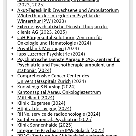
(2023, 2025)
Akut-Tagesklinik Erwachsene und Ambulatorium
Winterthur der Integrierten Psychiatrie
Winterthur IPW
(2023)
Externe psychiatrische Dienste Thurgau der
clienia AG
(2023, 2025)
soH Bürgerspital Solothurn, Zentrum für
Onkologie und Hämatologie
(2024)
Privatklinik Meiringen
(2024)
lups Luzerner Psychiatrie
(2024)
Psychiatrische Dienste Aargau PDAG, Zentren für
Psychiatrie und Psychotherapie ambulant und
stationär (2024)
Comprehensive Cancer Center des
Universitätsspitals Zürich
(2024)
Knowledge&Nursing (2024)
Kantonsspital Aarau, Onkologiezentrum
Mittelland (2024)
Klinik Zugersee (2024)
Hôpital de Lavigny (2024)
RHNe, service de radiooncologie (2024)
Spital Emmental, Psychiatrie (2025)
Klinik Sonnenhalde (2025)
Integrierte Psychiatrie IPW, Bülach (2025)
PDAG: Zentrum für Abhängigkeitserkrankungen