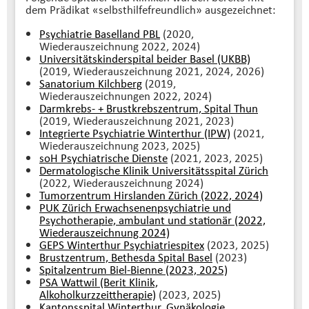
dem Prädikat «selbsthilfefreundlich» ausgezeichnet:
Psychiatrie Baselland PBL
(2020,
Wiederauszeichnung 2022, 2024)
Universitätskinderspital beider Basel (UKBB)
(2019, Wiederauszeichnung 2021, 2024, 2026)
Sanatorium Kilchberg
(2019,
Wiederauszeichnungen 2022, 2024)
Darmkrebs- + Brustkrebszentrum, Spital Thun
(2019, Wiederauszeichnung 2021, 2023)
Integrierte Psychiatrie Winterthur (IPW)
(2021,
Wiederauszeichnung 2023, 2025)
soH Psychiatrische Dienste
(2021, 2023, 2025)
Dermatologische Klinik Universitätsspital Zürich
(2022, Wiederauszeichnung 2024)
Tumorzentrum Hirslanden Zürich (2022, 2024)
PUK Zürich Erwachsenenpsychiatrie und
Psychotherapie, ambulant und stationär (2022,
Wiederauszeichnung 2024)
GEPS Winterthur Psychiatriespitex
(2023, 2025)
Brustzentrum, Bethesda Spital Basel
(2023)
Spitalzentrum Biel-Bienne (2023, 2025)
PSA Wattwil (Berit Klinik,
Alkoholkurzzeittherapie)
(2023, 2025)
Kantonsspital Winterthur, Gynäkologie