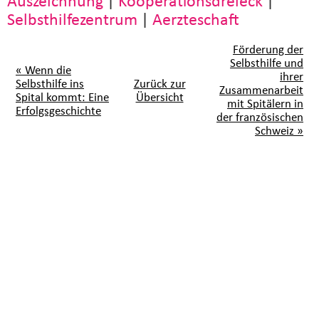
Auszeichnung
|
Kooperationsdreieck
|
Selbsthilfezentrum
|
Aerzteschaft
Förderung der
Selbsthilfe und
« Wenn die
ihrer
Selbsthilfe ins
Zurück zur
Zusammenarbeit
Spital kommt: Eine
Übersicht
mit Spitälern in
Erfolgsgeschichte
der französischen
Schweiz »