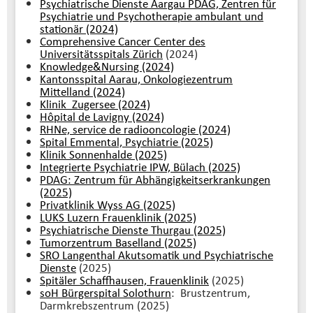
Psychiatrische Dienste Aargau PDAG, Zentren für
Psychiatrie und Psychotherapie ambulant und
stationär (2024)
Comprehensive Cancer Center des
Universitätsspitals Zürich
(2024)
Knowledge&Nursing (2024)
Kantonsspital Aarau, Onkologiezentrum
Mittelland (2024)
Klinik Zugersee (2024)
Hôpital de Lavigny (2024)
RHNe, service de radiooncologie (2024)
Spital Emmental, Psychiatrie (2025)
Klinik Sonnenhalde (2025)
Integrierte Psychiatrie IPW, Bülach (2025)
PDAG: Zentrum für Abhängigkeitserkrankungen
(2025)
Privatklinik Wyss AG (2025)
LUKS Luzern Frauenklinik (2025)
Psychiatrische Dienste Thurgau (2025)
Tumorzentrum Baselland (2025)
SRO Langenthal Akutsomatik und Psychiatrische
Dienste
(2025)
Spitäler Schaffhausen, Frauenklinik
(2025)
soH Bürgerspital Solothurn
: Brustzentrum,
Darmkrebszentrum (2025)