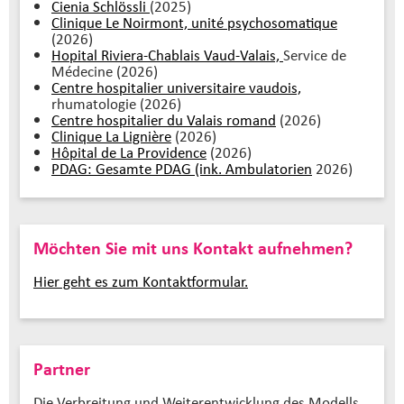
Cienia Schlössli
(2025)
Clinique Le Noirmont, unité psychosomatique
(2026)
Hopital Riviera-Chablais Vaud-Valais,
Service de
Médecine (2026)
Centre hospitalier universitaire vaudois,
rhumatologie (2026)
Centre hospitalier du Valais romand
(2026)
Clinique La Lignière
(2026)
Hôpital de La Providence
(2026)
PDAG: Gesamte PDAG (ink. Ambulatorien
2026)
Möchten Sie mit uns Kontakt aufnehmen?
Hier geht es zum Kontaktformular.
Partner
Die Verbreitung und Weiterentwicklung des Modells