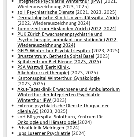
Integrierte Psychiatrie Winterthur (IPW)
(2021,
Wiederauszeichnung 2023, 2025)
soH Psychiatrische Dienste
(2021, 2023, 2025)
Dermatologische Klinik Universitätsspital Zürich
(2022, Wiederauszeichnung 2024)
Tumorzentrum Hirslanden Zürich (2022, 2024)
PUK Zürich Erwachsenenpsychiatrie und
Psychotherapie, ambulant und stationär (2022,
Wiederauszeichnung 2024)
GEPS Winterthur Psychiatriespitex
(2023, 2025)
Brustzentrum, Bethesda Spital Basel
(2023)
Spitalzentrum Biel-Bienne (2023, 2025)
PSA Wattwil (Berit Klinik,
Alkoholkurzzeittherapie)
(2023, 2025)
Kantonsspital Winterthur, Gynäkologie
(2023, 2025)
Akut-Tagesklinik Erwachsene und Ambulatorium
Winterthur der Integrierten Psychiatrie
Winterthur IPW
(2023)
Externe psychiatrische Dienste Thurgau der
clienia AG
(2023, 2025)
soH Bürgerspital Solothurn, Zentrum für
Onkologie und Hämatologie
(2024)
Privatklinik Meiringen
(2024)
lups Luzerner Psychiatrie
(2024)