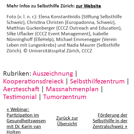
Mehr Infos zu Selbsthilfe Zürich:
zur Website
Foto (v. l. n. r.): Elena Konstantinidis (Stiftung Selbsthilfe
Schweiz), Christina Christen (Europadonna, Schweiz),
Matthias Guckenberger (CCCZ Outreach and Education),
Silke Uflacker (CCCZ Event Management), Isabelle
Nünninghoff (ElleHelp), Michael Emmenegger (Verein
Leben mit Lungenkrebs) und Nadia Maurer (Selbsthilfe
Zürich). © Universitätsspital Zürich, CCCZ
Rubriken:
Auszeichnung
|
Kooperationsdreieck
|
Selbsthilfezentrum
|
Aerzteschaft
|
Massnahmenplan
|
Testimonial
|
Tumorzentrum
« Webinar:
Partizipation im
Förderung der
Zurück zur
Gesundheitswesen
Selbsthilfe in der
Übersicht
mit Dr. Karin van
Zentralschweiz »
Holten