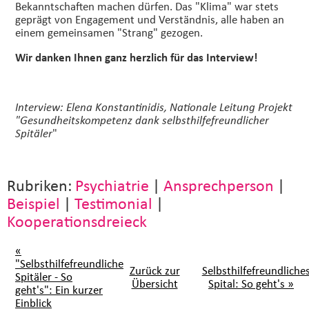
Bekanntschaften machen dürfen. Das "Klima" war stets
geprägt von Engagement und Verständnis, alle haben an
einem gemeinsamen "Strang" gezogen.
Wir danken Ihnen ganz herzlich für das Interview!
Interview: Elena Konstantinidis, Nationale Leitung Projekt
"Gesundheitskompetenz dank selbsthilfefreundlicher
"
Spitäler
Rubriken:
Psychiatrie
|
Ansprechperson
|
Beispiel
|
Testimonial
|
Kooperationsdreieck
«
"Selbsthilfefreundliche
Zurück zur
Selbsthilfefreundliche
Spitäler - So
Übersicht
Spital: So geht's »
geht's": Ein kurzer
Einblick