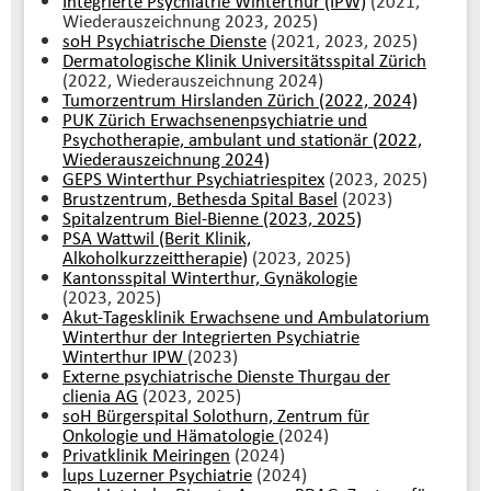
Integrierte Psychiatrie Winterthur (IPW)
(2021,
Wiederauszeichnung 2023, 2025)
soH Psychiatrische Dienste
(2021, 2023, 2025)
Dermatologische Klinik Universitätsspital Zürich
(2022, Wiederauszeichnung 2024)
Tumorzentrum Hirslanden Zürich (2022, 2024)
PUK Zürich Erwachsenenpsychiatrie und
Psychotherapie, ambulant und stationär (2022,
Wiederauszeichnung 2024)
GEPS Winterthur Psychiatriespitex
(2023, 2025)
Brustzentrum, Bethesda Spital Basel
(2023)
Spitalzentrum Biel-Bienne (2023, 2025)
PSA Wattwil (Berit Klinik,
Alkoholkurzzeittherapie)
(2023, 2025)
Kantonsspital Winterthur, Gynäkologie
(2023, 2025)
Akut-Tagesklinik Erwachsene und Ambulatorium
Winterthur der Integrierten Psychiatrie
Winterthur IPW
(2023)
Externe psychiatrische Dienste Thurgau der
clienia AG
(2023, 2025)
soH Bürgerspital Solothurn, Zentrum für
Onkologie und Hämatologie
(2024)
Privatklinik Meiringen
(2024)
lups Luzerner Psychiatrie
(2024)