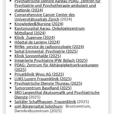
Psychiatrische Dienste Aargau PDAG, Zentren für
Psychiatrie und Psychotherapie ambulant und
stationär (2024)
Comprehensive Cancer Center des
Universitätsspitals Zürich
(2024)
Knowledge&Nursing (2024)
Kantonsspital Aarau, Onkologiezentrum
Mittelland (2024)
Klinik Zugersee (2024)
Hôpital de Lavigny (2024)
RHNe, service de radiooncologie (2024)
Spital Emmental, Psychiatrie (2025)
Klinik Sonnenhalde (2025)
Integrierte Psychiatrie IPW, Bülach (2025)
PDAG: Zentrum für Abhängigkeitserkrankungen
(2025)
Privatklinik Wyss AG (2025)
LUKS Luzern Frauenklinik (2025)
Psychiatrische Dienste Thurgau (2025)
Tumorzentrum Baselland (2025)
SRO Langenthal Akutsomatik und Psychiatrische
Dienste
(2025)
Spitäler Schaffhausen, Frauenklinik
(2025)
soH Bürgerspital Solothurn
: Brustzentrum,
Darmkrebszentrum (2025)