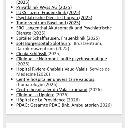
(2025)
Privatklinik Wyss AG (2025)
LUKS Luzern Frauenklinik (2025)
Psychiatrische Dienste Thurgau (2025)
Tumorzentrum Baselland (2025)
SRO Langenthal Akutsomatik und Psychiatrische
Dienste
(2025)
Spitäler Schaffhausen, Frauenklinik
(2025)
soH Bürgerspital Solothurn
: Brustzentrum,
Darmkrebszentrum (2025)
Cienia Schlössli
(2025)
Clinique Le Noirmont, unité psychosomatique
(2026)
Hopital Riviera-Chablais Vaud-Valais,
Service de
Médecine (2026)
Centre hospitalier universitaire vaudois,
rhumatologie (2026)
Centre hospitalier du Valais romand
(2026)
Clinique La Lignière
(2026)
Hôpital de La Providence
(2026)
PDAG: Gesamte PDAG (ink. Ambulatorien
2026)