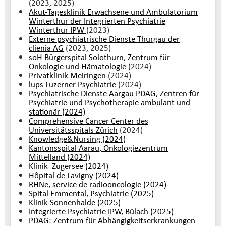
(2023, 2025)
Akut-Tagesklinik Erwachsene und Ambulatorium
Winterthur der Integrierten Psychiatrie
Winterthur IPW
(2023)
Externe psychiatrische Dienste Thurgau der
clienia AG
(2023, 2025)
soH Bürgerspital Solothurn, Zentrum für
Onkologie und Hämatologie
(2024)
Privatklinik Meiringen
(2024)
lups Luzerner Psychiatrie
(2024)
Psychiatrische Dienste Aargau PDAG, Zentren für
Psychiatrie und Psychotherapie ambulant und
stationär (2024)
Comprehensive Cancer Center des
Universitätsspitals Zürich
(2024)
Knowledge&Nursing (2024)
Kantonsspital Aarau, Onkologiezentrum
Mittelland (2024)
Klinik Zugersee (2024)
Hôpital de Lavigny (2024)
RHNe, service de radiooncologie (2024)
Spital Emmental, Psychiatrie (2025)
Klinik Sonnenhalde (2025)
Integrierte Psychiatrie IPW, Bülach (2025)
PDAG: Zentrum für Abhängigkeitserkrankungen