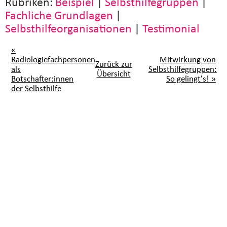
Rubriken:
Beispiel
|
Selbsthilfegruppen
|
Fachliche Grundlagen
|
Selbsthilfeorganisationen
|
Testimonial
«
Radiologiefachpersonen
Mitwirkung von
Zurück zur
als
Selbsthilfegruppen:
Übersicht
Botschafter:innen
So gelingt's! »
der Selbsthilfe