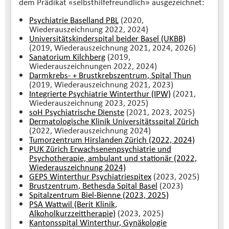
dem Prädikat «selbsthilfefreundlich» ausgezeichnet:
Psychiatrie Baselland PBL
(2020,
Wiederauszeichnung 2022, 2024)
Universitätskinderspital beider Basel (UKBB)
(2019, Wiederauszeichnung 2021, 2024, 2026)
Sanatorium Kilchberg
(2019,
Wiederauszeichnungen 2022, 2024)
Darmkrebs- + Brustkrebszentrum, Spital Thun
(2019, Wiederauszeichnung 2021, 2023)
Integrierte Psychiatrie Winterthur (IPW)
(2021,
Wiederauszeichnung 2023, 2025)
soH Psychiatrische Dienste
(2021, 2023, 2025)
Dermatologische Klinik Universitätsspital Zürich
(2022, Wiederauszeichnung 2024)
Tumorzentrum Hirslanden Zürich (2022, 2024)
PUK Zürich Erwachsenenpsychiatrie und
Psychotherapie, ambulant und stationär (2022,
Wiederauszeichnung 2024)
GEPS Winterthur Psychiatriespitex
(2023, 2025)
Brustzentrum, Bethesda Spital Basel
(2023)
Spitalzentrum Biel-Bienne (2023, 2025)
PSA Wattwil (Berit Klinik,
Alkoholkurzzeittherapie)
(2023, 2025)
Kantonsspital Winterthur, Gynäkologie