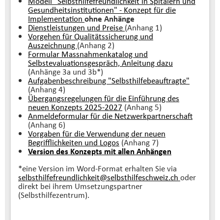
Modell "Selbsthilfefreundlichkeit in Spitälern und
Gesundheitsinstitutionen" - Konzept für die
Implementation
ohne Anhänge
Dienstleistungen und Preise
(Anhang 1)
Vorgehen für Qualitätssicherung und
Auszeichnung
(Anhang 2)
Formular Massnahmenkatalog und
Selbstevaluationsgespräch,
Anleitung dazu
(Anhänge 3a und 3b*)
Aufgabenbeschreibung "Selbsthilfebeauftragte"
(Anhang 4)
Übergangsregelungen für die Einführung des
neuen Konzepts 2025-2027
(Anhang 5)
Anmeldeformular für die Netzwerkpartnerschaft
(Anhang 6)
Vorgaben für die Verwendung der neuen
Begrifflichkeiten und Logos
(Anhang 7)
Version des Konzepts mit allen Anhängen
*eine Version im Word-Format erhalten Sie via
selbsthilfefreundlichkeit@selbsthilfeschweiz.
ch
oder
direkt bei ihrem Umsetzungspartner
(Selbsthilfezentrum).