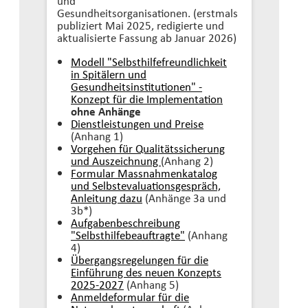
und
Gesundheitsorganisationen. (erstmals
publiziert Mai 2025, redigierte und
aktualisierte Fassung ab Januar 2026)
Modell "Selbsthilfefreundlichkeit
in Spitälern und
Gesundheitsinstitutionen" -
Konzept für die Implementation
ohne Anhänge
Dienstleistungen und Preise
(Anhang 1)
Vorgehen für Qualitätssicherung
und Auszeichnung
(Anhang 2)
Formular Massnahmenkatalog
und Selbstevaluationsgespräch,
Anleitung dazu
(Anhänge 3a und
3b*)
Aufgabenbeschreibung
"Selbsthilfebeauftragte"
(Anhang
4)
Übergangsregelungen für die
Einführung des neuen Konzepts
2025-2027
(Anhang 5)
Anmeldeformular für die