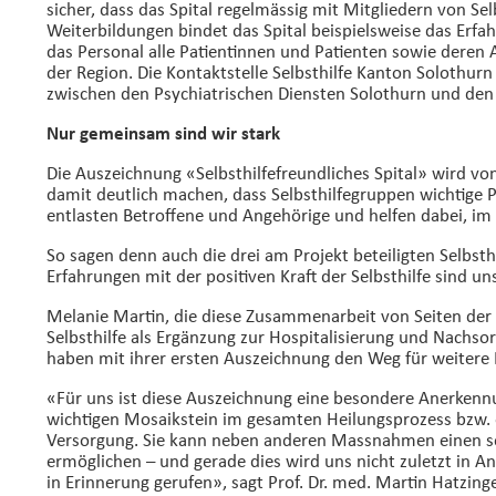
sicher, dass das Spital regelmässig mit Mitgliedern von S
Weiterbildungen bindet das Spital beispielsweise das Erfa
das Personal alle Patientinnen und Patienten sowie deren 
der Region. Die Kontaktstelle Selbsthilfe Kanton Solothurn
zwischen den Psychiatrischen Diensten Solothurn und den 
Nur gemeinsam sind wir stark
Die Auszeichnung «Selbsthilfefreundliches Spital» wird von d
damit deutlich machen, dass Selbsthilfegruppen wichtige 
entlasten Betroffene und Angehörige und helfen dabei, im
So sagen denn auch die drei am Projekt beteiligten Selbst
Erfahrungen mit der positiven Kraft der Selbsthilfe sind u
Melanie Martin, die diese Zusammenarbeit von Seiten der Ko
Selbsthilfe als Ergänzung zur Hospitalisierung und Nachsor
haben mit ihrer ersten Auszeichnung den Weg für weitere
«Für uns ist diese Auszeichnung eine besondere Anerkennun
wichtigen Mosaikstein im gesamten Heilungsprozess bzw. e
Versorgung. Sie kann neben anderen Massnahmen einen seh
ermöglichen – und gerade dies wird uns nicht zuletzt in A
in Erinnerung gerufen», sagt Prof. Dr. med. Martin Hatzinge