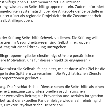
elbsthilfegruppen zusammenarbeitet. Bei internen
hrungswissen von Selbsthilfegruppen mit ein. Zudem informiert
Angehörigen systematisch über die Angebote der Selbsthilfe in
 unterstützt als regionale Projektleiterin die Zusammenarbeit
Selbsthilfegruppen.
er Stiftung Selbsthilfe Schweiz verliehen. Die Stiftung will
Partner im Gesundheitswesen sind. Selbsthilfegruppen
 Alltag mit einer Erkrankung umzugehen.
hilfegruppenmitglieder einstimmig: «Unsere persönlichen
nsere Motivation, uns für dieses Projekt zu engagieren.»
ntaktstelle Selbsthilfe begleitet, meint dazu: «Das Ziel ist die
ge in den Spitälern zu verankern. Die Psychiatrischen Dienste
 Kooperationen geebnet.»
g. Die Psychiatrischen Dienste sehen die Selbsthilfe als einen
ine Ergänzung zur professionellen psychiatrischen
r wertvollen Beitrag zur Prävention und sozialen Integration
nbetracht der aktuellen Pandemielage wieder sehr eindringlich
r, Direktor Psychiatrische Dienste soH.