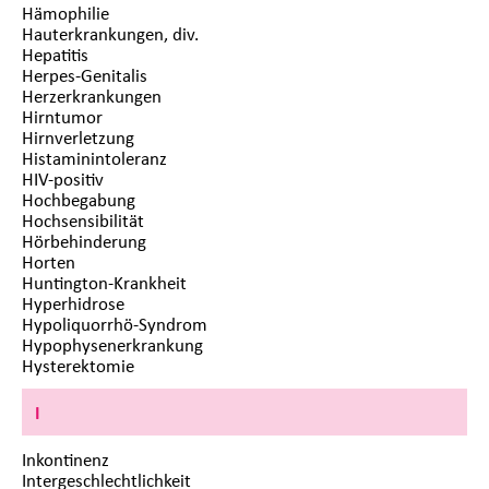
Hämophilie
Hauterkrankungen, div.
Hepatitis
Herpes-Genitalis
Herzerkrankungen
Hirntumor
Hirnverletzung
Histaminintoleranz
HIV-positiv
Hochbegabung
Hochsensibilität
Hörbehinderung
Horten
Huntington-Krankheit
Hyperhidrose
Hypoliquorrhö-Syndrom
Hypophysenerkrankung
Hysterektomie
I
Inkontinenz
Intergeschlechtlichkeit