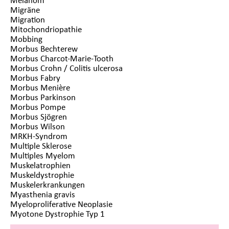
Migräne
Migration
Mitochondriopathie
Mobbing
Morbus Bechterew
Morbus Charcot-Marie-Tooth
Morbus Crohn / Colitis ulcerosa
Morbus Fabry
Morbus Menière
Morbus Parkinson
Morbus Pompe
Morbus Sjögren
Morbus Wilson
MRKH-Syndrom
Multiple Sklerose
Multiples Myelom
Muskelatrophien
Muskeldystrophie
Muskelerkrankungen
Myasthenia gravis
Myeloproliferative Neoplasie
Myotone Dystrophie Typ 1