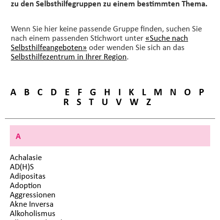
zu den Selbsthilfegruppen zu einem bestimmten Thema.
Wenn Sie hier keine passende Gruppe finden, suchen Sie
nach einem passenden Stichwort unter
«Suche nach
Selbsthilfeangeboten»
oder wenden Sie sich an das
Selbsthilfezentrum in Ihrer Region
.
A
B
C
D
E
F
G
H
I
K
L
M
N
O
P
R
S
T
U
V
W
Z
A
Achalasie
AD(H)S
Adipositas
Adoption
Aggressionen
Akne Inversa
Alkoholismus