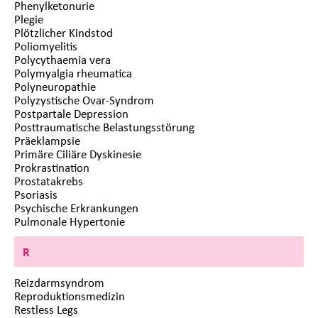
Phenylketonurie
Plegie
Plötzlicher Kindstod
Poliomyelitis
Polycythaemia vera
Polymyalgia rheumatica
Polyneuropathie
Polyzystische Ovar-Syndrom
Postpartale Depression
Posttraumatische Belastungsstörung
Präeklampsie
Primäre Ciliäre Dyskinesie
Prokrastination
Prostatakrebs
Psoriasis
Psychische Erkrankungen
Pulmonale Hypertonie
R
Reizdarmsyndrom
Reproduktionsmedizin
Restless Legs