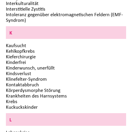
Interkulturalität
Interstitielle Zystitis
Intoleranz gegenüber elektromagnetischen Feldern (EMF-
Syndrom)
K
Kaufsucht
Kehlkopfkrebs
Kieferchirurgie
Kinderfrei
Kinderwunsch, unerfüllt
Kindsverlust
Klinefelter-Syndrom
Kontaktabbruch
Körperdysmorphe Störung
Krankheiten des Harnsystems
Krebs
Kuckuckskinder
L