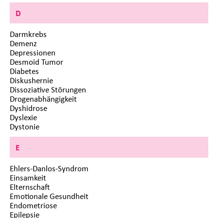
D
Darmkrebs
Demenz
Depressionen
Desmoid Tumor
Diabetes
Diskushernie
Dissoziative Störungen
Drogenabhängigkeit
Dyshidrose
Dyslexie
Dystonie
E
Ehlers-Danlos-Syndrom
Einsamkeit
Elternschaft
Emotionale Gesundheit
Endometriose
Epilepsie