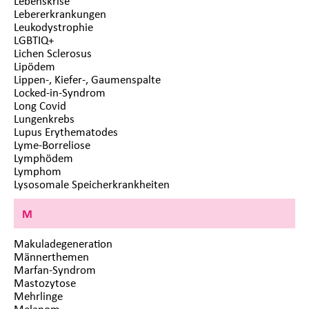
Lebenskrise
Lebererkrankungen
Leukodystrophie
LGBTIQ+
Lichen Sclerosus
Lipödem
Lippen-, Kiefer-, Gaumenspalte
Locked-in-Syndrom
Long Covid
Lungenkrebs
Lupus Erythematodes
Lyme-Borreliose
Lymphödem
Lymphom
Lysosomale Speicherkrankheiten
M
Makuladegeneration
Männerthemen
Marfan-Syndrom
Mastozytose
Mehrlinge
Melanom