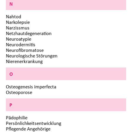
N
Nahtod
Narkolepsie
Narzissmus
Netzhautdegeneration
Neuroatypie
Neurodermitis
Neurofibromatose
Neurologische Störungen
Nierenerkrankung
O
Osteogenesis imperfecta
Osteoporose
P
Pädophilie
Persönlichkeitsentwicklung
Pflegende Angehörige