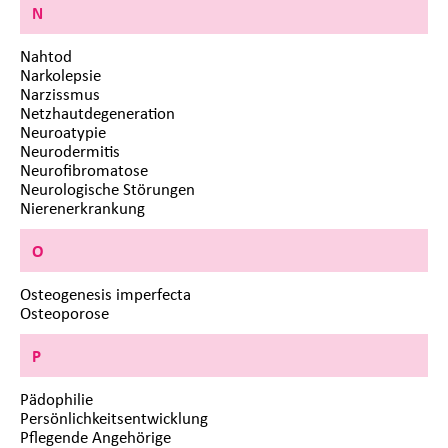
N
Nahtod
Narkolepsie
Narzissmus
Netzhautdegeneration
Neuroatypie
Neurodermitis
Neurofibromatose
Neurologische Störungen
Nierenerkrankung
O
Osteogenesis imperfecta
Osteoporose
P
Pädophilie
Persönlichkeitsentwicklung
Pflegende Angehörige