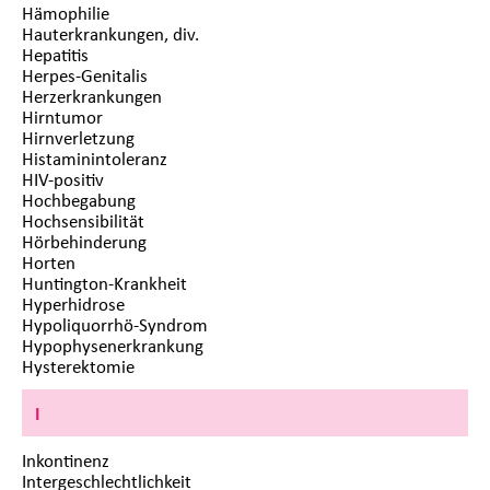
Hämophilie
Hauterkrankungen, div.
Hepatitis
Herpes-Genitalis
Herzerkrankungen
Hirntumor
Hirnverletzung
Histaminintoleranz
HIV-positiv
Hochbegabung
Hochsensibilität
Hörbehinderung
Horten
Huntington-Krankheit
Hyperhidrose
Hypoliquorrhö-Syndrom
Hypophysenerkrankung
Hysterektomie
I
Inkontinenz
Intergeschlechtlichkeit