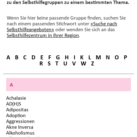
zu den Selbsthilfegruppen zu einem bestimmten Thema.
Wenn Sie hier keine passende Gruppe finden, suchen Sie
nach einem passenden Stichwort unter
«Suche nach
Selbsthilfeangeboten»
oder wenden Sie sich an das
Selbsthilfezentrum in Ihrer Region
.
A
B
C
D
E
F
G
H
I
K
L
M
N
O
P
R
S
T
U
V
W
Z
A
Achalasie
AD(H)S
Adipositas
Adoption
Aggressionen
Akne Inversa
Alkoholismus