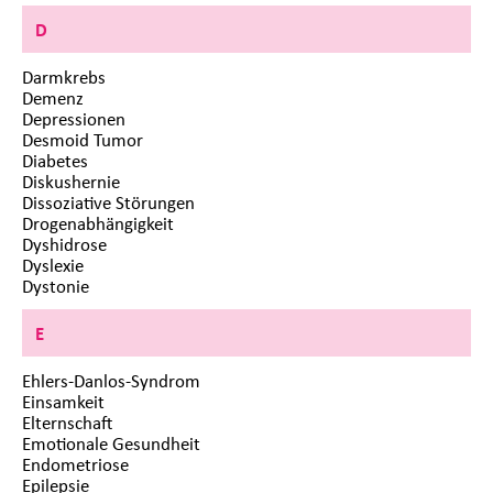
D
Darmkrebs
Demenz
Depressionen
Desmoid Tumor
Diabetes
Diskushernie
Dissoziative Störungen
Drogenabhängigkeit
Dyshidrose
Dyslexie
Dystonie
E
Ehlers-Danlos-Syndrom
Einsamkeit
Elternschaft
Emotionale Gesundheit
Endometriose
Epilepsie