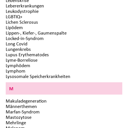
Lebenskrise
Lebererkrankungen
Leukodystrophie
LGBTIQ+
Lichen Sclerosus
Lipödem
Lippen-, Kiefer-, Gaumenspalte
Locked-in-Syndrom
Long Covid
Lungenkrebs
Lupus Erythematodes
Lyme-Borreliose
Lymphödem
Lymphom
Lysosomale Speicherkrankheiten
M
Makuladegeneration
Männerthemen
Marfan-Syndrom
Mastozytose
Mehrlinge
Melanom