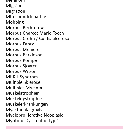
Migräne
Migration
Mitochondriopathie
Mobbing
Morbus Bechterew
Morbus Charcot-Marie-Tooth
Morbus Crohn / Colitis ulcerosa
Morbus Fabry
Morbus Menière
Morbus Parkinson
Morbus Pompe
Morbus Sjögren
Morbus Wilson
MRKH-Syndrom
Multiple Sklerose
Multiples Myelom
Muskelatrophien
Muskeldystrophie
Muskelerkrankungen
Myasthenia gravis
Myeloproliferative Neoplasie
Myotone Dystrophie Typ 1