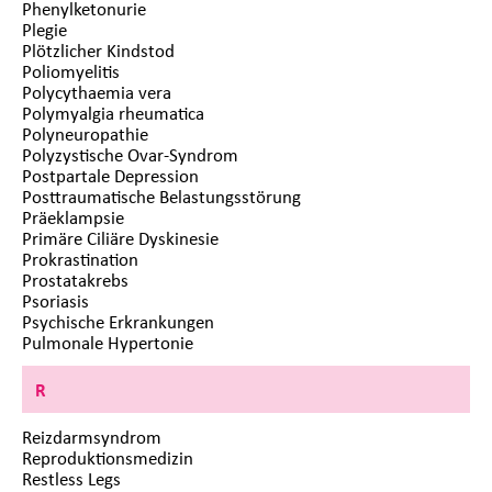
Phenylketonurie
Plegie
Plötzlicher Kindstod
Poliomyelitis
Polycythaemia vera
Polymyalgia rheumatica
Polyneuropathie
Polyzystische Ovar-Syndrom
Postpartale Depression
Posttraumatische Belastungsstörung
Präeklampsie
Primäre Ciliäre Dyskinesie
Prokrastination
Prostatakrebs
Psoriasis
Psychische Erkrankungen
Pulmonale Hypertonie
R
Reizdarmsyndrom
Reproduktionsmedizin
Restless Legs