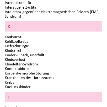
Interkulturalität
Interstitielle Zystitis
Intoleranz gegenüber elektromagnetischen Feldern (EMF-
Syndrom)
K
Kaufsucht
Kehlkopfkrebs
Kieferchirurgie
Kinderfrei
Kinderwunsch, unerfüllt
Kindsverlust
Klinefelter-Syndrom
Kontaktabbruch
Körperdysmorphe Störung
Krankheiten des Harnsystems
Krebs
Kuckuckskinder
L